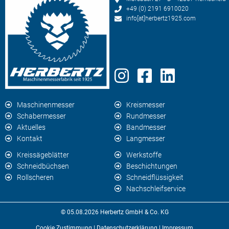
+49 (0) 2191 6910020
info[at]herbertz1925.com
Maschinenmesser
Kreismesser
Schabermesser
Rundmesser
Aktuelles
Bandmesser
Kontakt
Langmesser
Kreissägeblätter
Werkstoffe
Schneidbüchsen
Beschichtungen
Rollscheren
Schneidflüssigkeit
Nachschleifservice
© 05.08.2026 Herbertz GmbH & Co. KG
Cookie Zustimmung
|
Datenschutzerklärung
|
Impressum