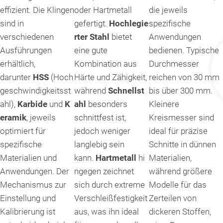
effizient. Die Klingen
oder Hartmetall
die jeweils
sind in
gefertigt.
Hochlegie
spezifische
verschiedenen
rter Stahl
bietet
Anwendungen
Ausführungen
eine gute
bedienen. Typische
erhältlich,
Kombination aus
Durchmesser
darunter
HSS
(Hoch
Härte und Zähigkeit,
reichen von 30 mm
geschwindigkeitsst
während
Schnellst
bis über 300 mm.
ahl),
Karbide
und
K
ahl
besonders
Kleinere
eramik
, jeweils
schnittfest ist,
Kreismesser sind
optimiert für
jedoch weniger
ideal für präzise
spezifische
langlebig sein
Schnitte in dünnen
Materialien und
kann.
Hartmetall
hi
Materialien,
Anwendungen. Der
ngegen zeichnet
während größere
Mechanismus zur
sich durch extreme
Modelle für das
Einstellung und
Verschleißfestigkeit
Zerteilen von
Kalibrierung ist
aus, was ihn ideal
dickeren Stoffen,