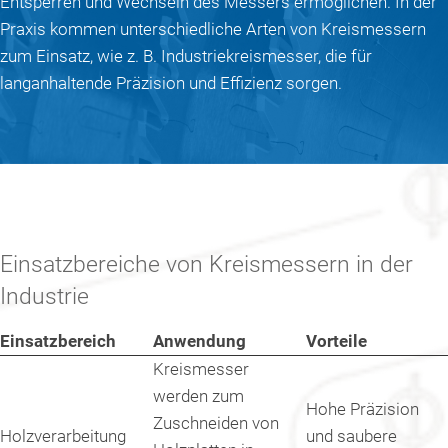
Entsperren und Wechseln des Messers ermöglichen. In der
Praxis kommen unterschiedliche Arten von Kreismessern
zum Einsatz, wie z. B. Industriekreismesser, die für
langanhaltende Präzision und Effizienz sorgen.
Einsatzbereiche von Kreismessern in der
Industrie
Einsatzbereich
Anwendung
Vorteile
Kreismesser
werden zum
Hohe Präzision
Zuschneiden von
Holzverarbeitung
und saubere