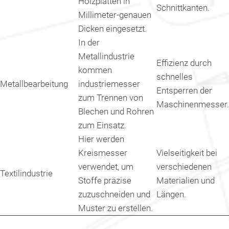
Holzplatten in
Schnittkanten.
Millimeter-genauen
Dicken eingesetzt.
In der
Metallindustrie
Effizienz durch
kommen
schnelles
Metallbearbeitung
industriemesser
Entsperren der
zum Trennen von
Maschinenmesser.
Blechen und Rohren
zum Einsatz.
Hier werden
Kreismesser
Vielseitigkeit bei
verwendet, um
verschiedenen
Textilindustrie
Stoffe präzise
Materialien und
zuzuschneiden und
Längen.
Muster zu erstellen.