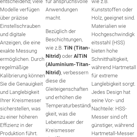
entscheidend; viele
für anspruchsvolle
wie z.B.
Modelle verfügen
Anwendungen
Kunststoffen oder
über präzise
macht.
Holz, geeignet sind.
Einstellschrauben
Materialien wie
Bezüglich der
und digitale
Hochgeschwindigk
Beschichtungen,
Anzeigen, die eine
eitsstahl (HSS)
wie z.B.
TiN (Titan-
exakte Messung
bieten hohe
Nitrid)
oder
AlTiN
ermöglichen. Durch
Schnitthaltigkeit,
(Aluminium-Titan-
regelmäßige
während Hartmetall
Nitrid)
, verbessern
Kalibrierung können
für extreme
diese die
Sie die Genauigkeit
Langlebigkeit sorgt.
Gleiteigenschaften
und Langlebigkeit
Jedes Design hat
und erhöhen die
Ihrer Kreismesser
seine Vor- und
Temperaturbeständi
sicherstellen, was
Nachteile: HSS-
gkeit, was die
zu einer höheren
Messer sind oft
Lebensdauer der
Effizienz in der
günstiger, während
Kreismesser
Produktion führt.
Hartmetall-Messer