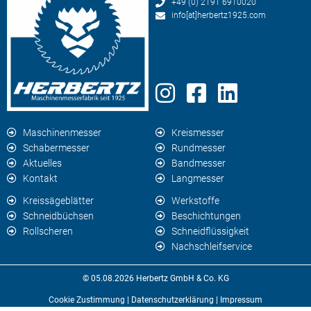
+49 (0) 2191 6910020
info[at]herbertz1925.com
Maschinenmesser
Kreismesser
Schabermesser
Rundmesser
Aktuelles
Bandmesser
Kontakt
Langmesser
Kreissägeblätter
Werkstoffe
Schneidbüchsen
Beschichtungen
Rollscheren
Schneidflüssigkeit
Nachschleifservice
© 05.08.2026 Herbertz GmbH & Co. KG
Cookie Zustimmung
|
Datenschutzerklärung
|
Impressum