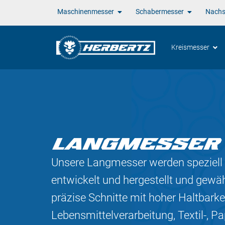
Maschinenmesser
Schabermesser
Nachsc
Kreismesser
LANGMESSER
Unsere Langmesser werden speziell 
entwickelt und hergestellt und gewäh
präzise Schnitte mit hoher Haltbarkei
Lebensmittelverarbeitung, Textil-, Pap