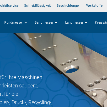
hleifservice
Schneidflüssigkeit
Beschichtungen
Werkstoffe
Rundmesser
Bandmesser
Langmesser
Kreissä
für Ihre Maschinen
rleisten saubere,
t für die
ier-, Druck-, Recycling-,